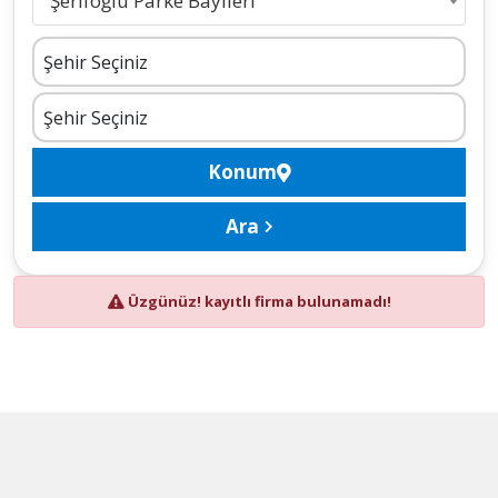
Şerifoğlu Parke Bayileri
Konum
Ara
Üzgünüz! kayıtlı firma bulunamadı!