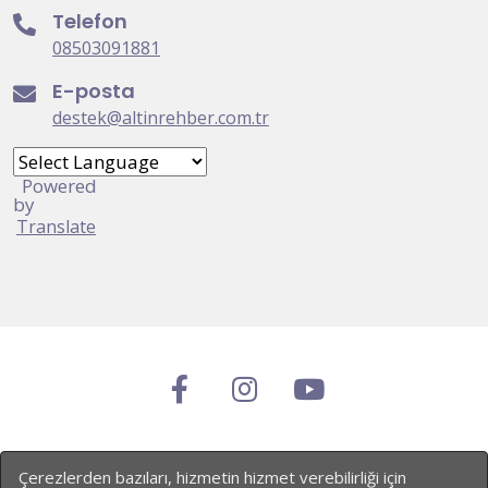
Telefon
08503091881
E-posta
destek@altinrehber.com.tr
Powered
by
Translate
© 2022-2025. All Rights Reserved By AltınRehber
Çerezlerden bazıları, hizmetin hizmet verebilirliği için