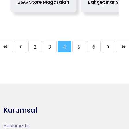
B&G Store Mağazaları
Bahçepınar Su
2
3
4
5
6
Kurumsal
Hakkımızda