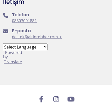
İletişim
Telefon
08503091881
E-posta
destek@altinrehber.com.tr
Powered
by
Translate