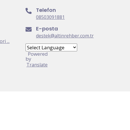
Telefon
08503091881
E-posta
destek@altinrehber.com.tr
i ...
Powered
by
Translate