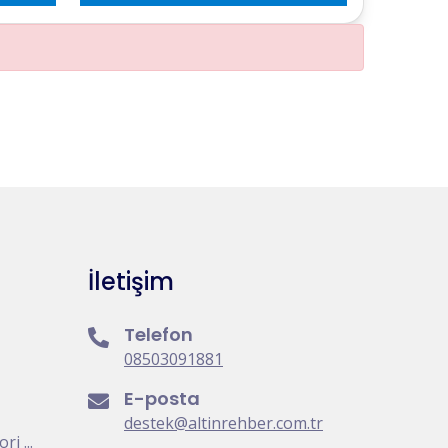
İletişim
Telefon
08503091881
E-posta
destek@altinrehber.com.tr
i ...