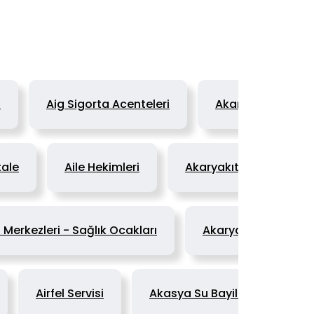
i
Aig Sigorta Acenteleri
Akaryakıt
ale
Aile Hekimleri
Akaryakıt Bayileri - Be
ı Merkezleri - Sağlık Ocakları
Akaryakıt Dağıtım v
Airfel Servisi
Akasya Su Bayileri
Ak