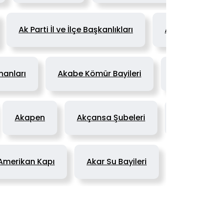
Ak Parti İl ve İlçe Başkanlıkları
Akbank
manları
Akabe Kömür Bayileri
Akçagaz Bay
Akapen
Akçansa Şubeleri
Akınsoft Ba
Amerikan Kapı
Akar Su Bayileri
Akdağ Su B