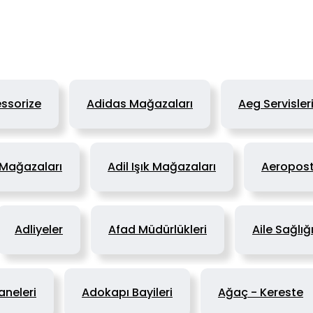
ssorize
Adidas Mağazaları
Aeg Servisler
 Mağazaları
Adil Işık Mağazaları
Aeropost
Adliyeler
Afad Müdürlükleri
Aile Sağlığ
neleri
Adokapı Bayileri
Ağaç - Kereste