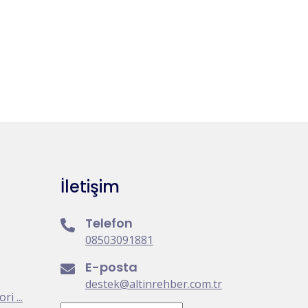
İletişim
Telefon
08503091881
E-posta
destek@altinrehber.com.tr
i ...